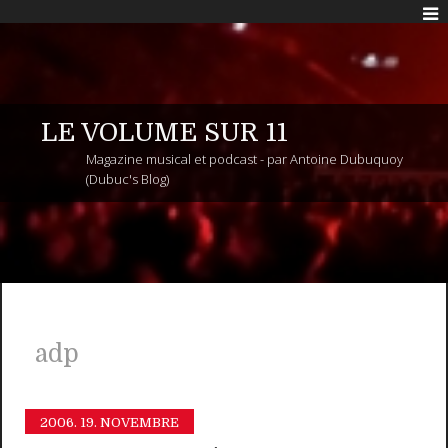
LE VOLUME SUR 11
Magazine musical et podcast - par Antoine Dubuquoy
(Dubuc's Blog)
adp
2006.
19. NOVEMBRE