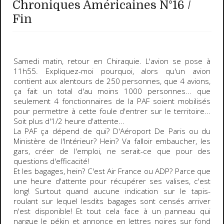
Chroniques Américaines N°16 /
Fin
Samedi matin, retour en
Chiraquie
. L'avion se pose à
11h55. Expliquez-moi pourquoi, alors qu'un avion
contient aux alentours de 250 personnes, que 4 avions,
ça fait un total d'
au moins 1000 personnes
... que
seulement
4 fonctionnaires de la PAF
soient mobilisés
pour permettre à cette foule d'entrer sur le territoire...
Soit plus d'1/2 heure d'attente...
La PAF ça dépend de qui? D'Aéroport De Paris ou du
Ministère de l'Intérieur?
Hein? Va falloir embaucher, les
gars, créer de l'emploi, ne serait-ce que pour des
questions d'efficacité!
Et les
bagages
, hein? C'est Air France ou ADP? Parce que
une heure d'attente
pour récupérer ses valises, c'est
long! Surtout quand aucune indication sur le tapis-
roulant sur lequel lesdits bagages sont censés arriver
n'est disponible! Et tout cela face à un panneau qui
nargue le pékin et annonce en lettres noires sur fond