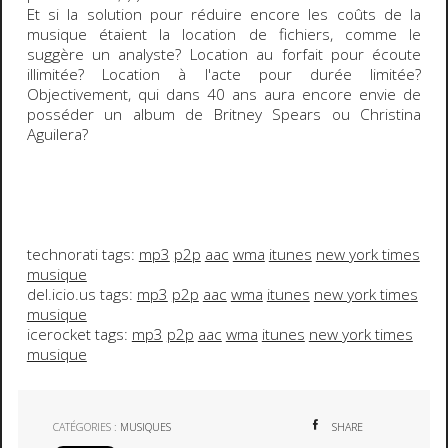
Et si la solution pour réduire encore les coûts de la
musique étaient la
location
de fichiers, comme le
suggère un analyste? Location au forfait pour écoute
illimitée? Location à l'acte pour durée limitée?
Objectivement, qui dans 40 ans aura encore envie de
posséder
un album de
Britney Spears
ou
Christina
Aguilera
?
technorati tags:
mp3
p2p
aac
wma
itunes
new york times
musique
del.icio.us tags:
mp3
p2p
aac
wma
itunes
new york times
musique
icerocket tags:
mp3
p2p
aac
wma
itunes
new york times
musique
CATÉGORIES :
MUSIQUES
SHARE