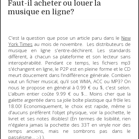
Faut-il acheter ou louer la
musique en ligne?
C'est la question que pose un article paru dans le
New
York Times
au mois de novembre. Les distributeurs de
musique en ligne s'entre-déchirent. Les standards
diffèrent, à chacun sa plateforme et son lecteur sans
interopérabilité. Pendant ce temps, les fichiers mp3
s'échangent en ligne, le P2P est en pleine forme et le CD
meurt doucement dans l'indifférence générale. Combien
vaut un fichier musical, qu'il soit
WMA
,
ACC
ou
MP3?
On
nous le propose en général à
0.99
€ ou $, c'est selon.
L'album entier coûte
9.99
€ ou $
... Moins cher que la
galette argentée dans sa jolie boîte plastique qui frôle les
18.00! Economiquement, le choix est rapide, même si
d'aucuns préfèrent l'objet physique, voir la pochette, le
livret et ses notes illisibles! (En termes de lisibilité, rien
n'égalera jamais la pochette des
33T
en vinyle noir des
temps anciens, mais ne sombrons pas dans le
passéisme...
;-)
).