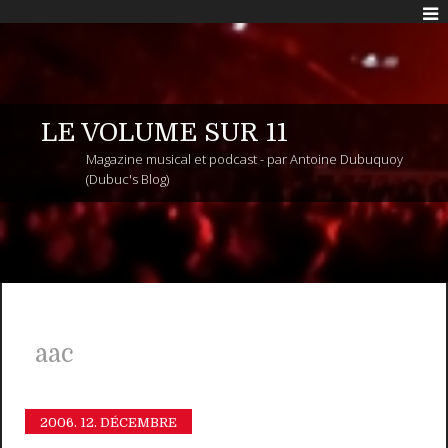
LE VOLUME SUR 11
Magazine musical et podcast - par Antoine Dubuquoy
(Dubuc's Blog)
aac
2006.
12. DÉCEMBRE