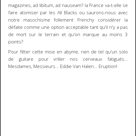
magazines,
ad libitum
,
ad nauseam
? la
France
va-t-elle se
faire atomiser par les
All Blacks
ou saurons-nous avec
notre masochisme follement Frenchy considérer la
défaite comme une option acceptable tant qu'il n'y a pas
de mort sur le terrain et qu'on marque au moins 3
points?
Pour fêter cette mise en abyme, rien de tel qu'un solo
de guitare pour vriller nos cerveaux fatigués...
Mesdames, Messieurs...
Eddie Van Halen
...
Eruption
!