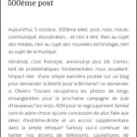
500ème post
Aujourd'hui, 5 octobre,
500ème
billet, post, note, notule,
communiqué, élucubration... et rien à dire. Rien au sujet
des médias, rien au sujet des nouvelles technologie, rien
au sujet de la musique.
Vendredi, c'est
freestyle
, annoncé-je plus tôt. Certes,
tant de problématiques fondamentales nous assaillent:
l'impact réel d'une simple bannière postée sur un blog
pour demander la
liberté pour la Birmanie
? se demander
si
Oliviero Toscani
récupérera les photos de tongs
ensanglantées pour la prochaine campagne de pub
d'
Havaianas
? les tests
AD
N pour le regroupement familial
sont-ils autre chose qu'une concession de plus faite aux
idées d'extrême-droite et un accroc supplémentaire
dans la simple éthique?
Sarkozy
va-t-il continuer de
hanter nos écrans de télévisions, couvertures de