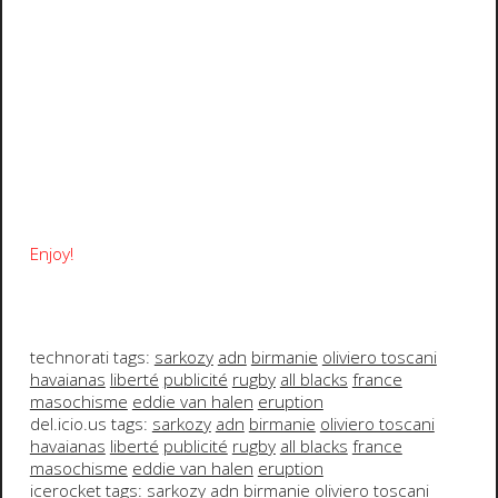
Enjoy!
technorati tags:
sarkozy
adn
birmanie
oliviero toscani
havaianas
liberté
publicité
rugby
all blacks
france
masochisme
eddie van halen
eruption
del.icio.us tags:
sarkozy
adn
birmanie
oliviero toscani
havaianas
liberté
publicité
rugby
all blacks
france
masochisme
eddie van halen
eruption
icerocket tags:
sarkozy
adn
birmanie
oliviero toscani