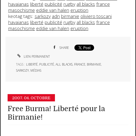
havaianas
liberté
publicité
rugby
all blacks
france
masochisme
eddie van halen
eruption
keotag tags:
sarkozy
adn
birmanie
oliviero toscani
havaianas
liberté
publicité
rugby
all blacks
france
masochisme
eddie van halen
eruption
SHARE
LIEN PERMANENT
TAGS :
LIBERTÉ
,
PUBLICITÉ
,
ALL BLACKS
,
FRANCE
,
BIRMANIE
,
SARKOZY
,
MÉDIAS
2007.
04. OCTOBRE
Free Burma! Liberté pour la
Birmanie!