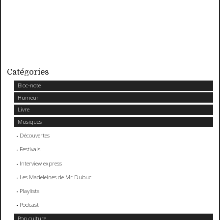
Catégories
Bloc-note
Humeur
Livre
Musiques
Découvertes
Festivals
Interview express
Les Madeleines de Mr Dubuc
Playlists
Podcast
Pop culture