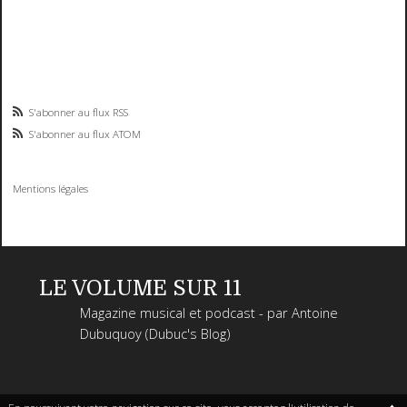
S'abonner au flux RSS
S'abonner au flux ATOM
Mentions légales
LE VOLUME SUR 11
Magazine musical et podcast - par Antoine
Dubuquoy (Dubuc's Blog)