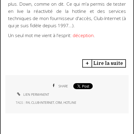
plus.
Down
, comme on dit. Ce qui m'a permis de tester
en live la réactivité de la hotline et des services
techniques de mon fournisseur d'accès,
Club-Internet
(à
qui je suis fidèle depuis 1997...).
Un seul mot me vient à l'esprit:
déception
.
Lire la suite
SHARE
LIEN PERMANENT
TAGS :
FAI
,
CLUB-INTERNET
,
CRM
,
HOTLINE