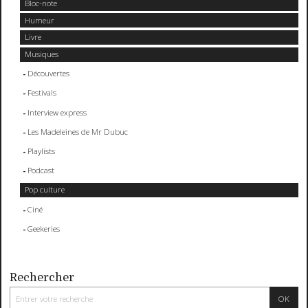
Bloc-note
Humeur
Livre
Musiques
Découvertes
Festivals
Interview express
Les Madeleines de Mr Dubuc
Playlists
Podcast
Pop culture
Ciné
Geekeries
Rechercher