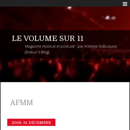
LE VOLUME SUR 11
Magazine musical et podcast - par Antoine Dubuquoy
(Dubuc's Blog)
AFMM
2006.
14. DÉCEMBRE