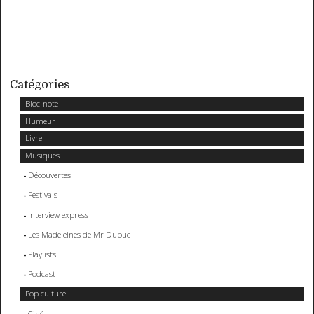
Catégories
Bloc-note
Humeur
Livre
Musiques
Découvertes
Festivals
Interview express
Les Madeleines de Mr Dubuc
Playlists
Podcast
Pop culture
Ciné