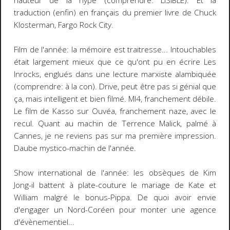
hauteur de la hype (comprendre: LISIBLE). Et la
traduction (enfin) en français du premier livre de Chuck
Klosterman, Fargo Rock City.
Film de l'année: la mémoire est traitresse... Intouchables
était largement mieux que ce qu'ont pu en écrire Les
Inrocks, englués dans une lecture marxiste alambiquée
(comprendre: à la con). Drive, peut être pas si génial que
ça, mais intelligent et bien filmé. MI4, franchement débile.
Le film de Kasso sur Ouvéa, franchement naze, avec le
recul. Quant au machin de Terrence Malick, palmé à
Cannes, je ne reviens pas sur ma première impression.
Daube mystico-machin de l'année.
Show international de l'année: les obsèques de Kim
Jong-il battent à plate-couture le mariage de Kate et
William malgré le bonus-Pippa. De quoi avoir envie
d'engager un Nord-Coréen pour monter une agence
d'évènementiel...