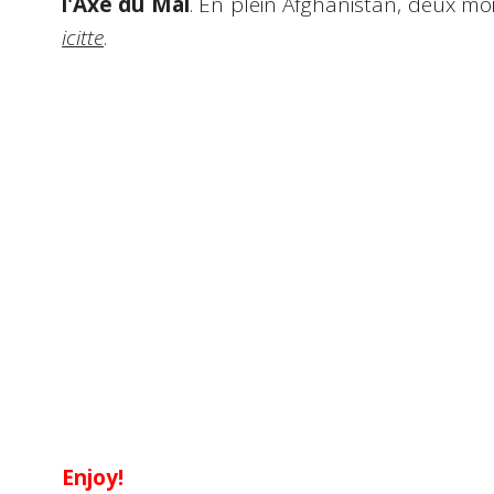
l'Axe du Mal
. En plein Afghanistan, deux moi
icitte
.
Enjoy!