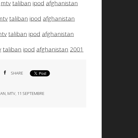
mtv
taliban
ipod
afghanistan
mtv
taliban
ipod
afghanistan
tv
taliban
ipod
afghanistan
v
taliban
ipod
afghanistan
2001
SHARE
TAN
,
MTV
,
11 SEPTEMBRE