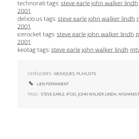
technorati tags:
steve earle
john walker lindh
2001
del.icio.us tags:
steve earle
john walker lindh
2001
icerocket tags:
steve earle
john walker lindh
m
2001
keotag tags:
steve earle
john walker lindh
mt
CATÉGORIES :
MUSIQUES
,
PLAYLISTS
LIEN PERMANENT
TAGS :
STEVE EARLE
,
IPOD
,
JOHN WALKER LINDH
,
AFGHANIS