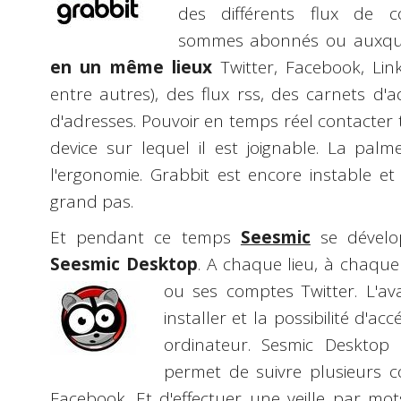
des différents flux de 
sommes abonnés ou auxque
en un même lieux
Twitter, Facebook, Lin
entre autres), des flux rss, des carnets d'
d'adresses. Pouvoir en temps réel contacter 
device sur lequel il est joignable. La palme
l'ergonomie. Grabbit est encore instable e
grand pas.
Et pendant ce temps
Seesmic
se dével
Seesmic Desktop
. A chaque lieu, à chaqu
ou ses comptes Twitter. L'a
installer et la possibilité d'a
ordinateur. Sesmic Desktop 
permet de suivre plusieurs c
Facebook. Et d'effectuer une veille par mot