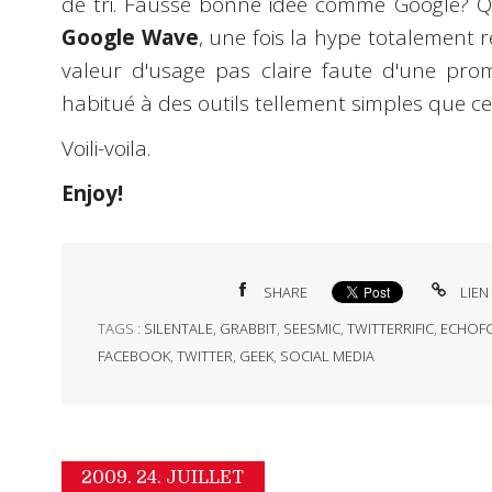
de tri. Fausse bonne idée comme Google? Qu
Google Wave
, une fois la hype totalement r
valeur d'usage pas claire faute d'une prom
habitué à des outils tellement simples que ces
Voili-voila.
Enjoy!
SHARE
LIEN
TAGS :
SILENTALE
,
GRABBIT
,
SEESMIC
,
TWITTERRIFIC
,
ECHOF
FACEBOOK
,
TWITTER
,
GEEK
,
SOCIAL MEDIA
2009.
24. JUILLET