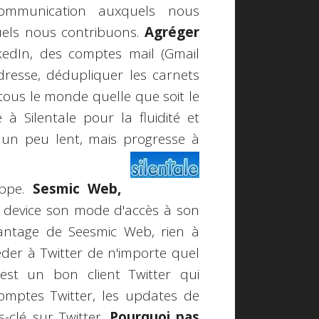
communication auxquels nous
ls nous contribuons.
Agréger
kedIn, des comptes mail (Gmail
adresse, dédupliquer les carnets
tous le monde quelle que soit le
 à Silentale pour la fluidité et
t un peu lent, mais progresse à
oppe.
Sesmic Web,
e device son mode d'accès à son
vantage de Seesmic Web, rien à
ccéder à Twitter de n'importe quel
est un bon client Twitter qui
omptes Twitter, les updates de
s-clé sur Twitter.
Pourquoi pas