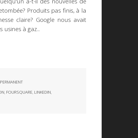
elqu'un a-t-il des nouvelles de
etombée? Produits pas finis, à la
esse claire? Google nous avait
 usines à gaz...
 PERMANENT
ON
,
FOURSQUARE
,
LINKEDIN
,