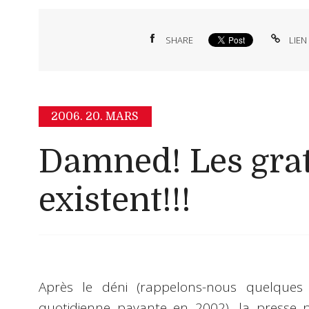
SHARE
LIEN
2006.
20. MARS
Damned! Les grat
existent!!!
Après le déni (rappelons-nous quelques
quotidienne payante en 2002), la presse pa