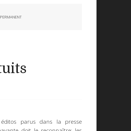
 PERMANENT
uits
 éditos parus dans la presse
yante doit le reconnaître: les