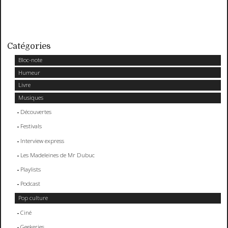
Catégories
Bloc-note
Humeur
Livre
Musiques
Découvertes
Festivals
Interview express
Les Madeleines de Mr Dubuc
Playlists
Podcast
Pop culture
Ciné
Geekeries