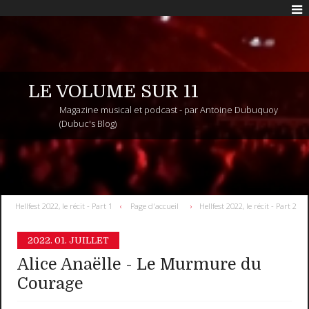
LE VOLUME SUR 11
Magazine musical et podcast - par Antoine Dubuquoy
(Dubuc's Blog)
Hellfest 2022, le récit - Part 1
Page d'accueil
Hellfest 2022, le récit - Part 2
2022.
01. JUILLET
Alice Anaëlle - Le Murmure du
Courage