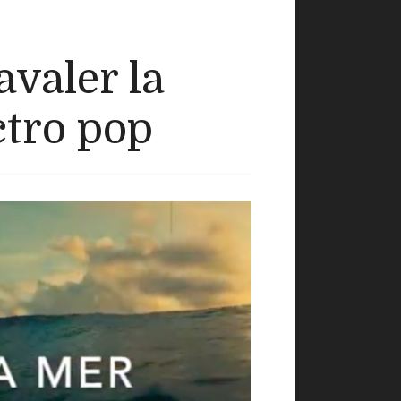
valer la
tro pop