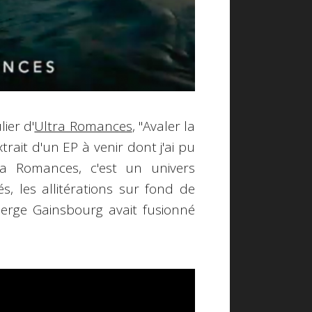
ier d'
Ultra Romances
, "Avaler la
trait d'un EP à venir dont j'ai pu
tra Romances, c'est un univers
és, les allitérations sur fond de
erge Gainsbourg avait fusionné