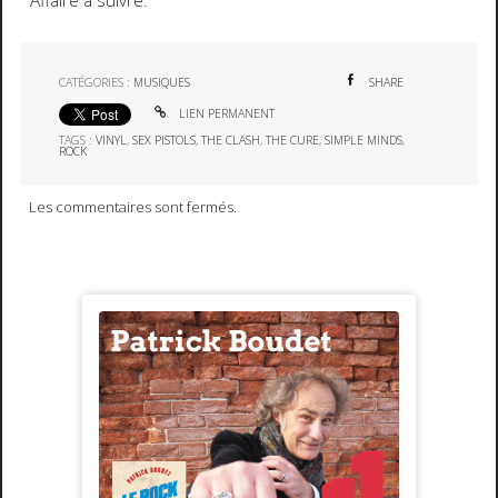
Affaire à suivre.
CATÉGORIES :
MUSIQUES
SHARE
LIEN PERMANENT
TAGS :
VINYL
,
SEX PISTOLS
,
THE CLASH
,
THE CURE
,
SIMPLE MINDS
,
ROCK
Les commentaires sont fermés.