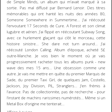
de Simple Minds, un album qui m'avait marqué à sa
sortie. Pas mal diffusé par Bernard Lenoir. Des titres
mémorables qui ont hanté les nuits des années 80,
Someone Somewhere in Summertime... J'ai réécouté
l'envoutant 17 Seconds de Cure. A Forest et son climat
lugubre et aérien. J'ai flippé en réécoutant Subway Song,
avec ce hurlement glaçant qui clôt le morceau, cette
histoire sinistre... She dare not turn around... J'ai
réécouté London Calling. Album d'époque, acheté 5£
outre-Manche. Je vois bien le moment où je vais
progressivement racheter tous les albums punk - new
wave des mes 15 ans... Une obsession comme une
autre. Je vais me mettre en quête du premier Marquis de
Sade, du premier Taxi Girl, de quelques Jam, Costello,
Jackson, Joy Division, PIL, Stranglers... J'en frémis à
l'avance. Pas de collectionnite, pas de recherche - pour
l'instant de machins rarissimes numérotés... Même si un
Metal Box d'origine me tenterait...