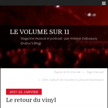
LE VOLUME SUR 11
Magazine musical et podcast - par Antoine Dubuquoy
(Dubuc's Blog)
Playlist de fin d'année
Page d'accueil
Enfin, l'album de l'excellent Guillaume Stankiewicz
2017.
22. JANVIER
Le retour du vinyl