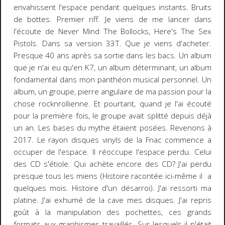
envahissent l'espace pendant quelques instants. Bruits
de bottes. Premier riff. Je viens de me lancer dans
l'écoute de Never Mind The Bollocks, Here's The Sex
Pistols. Dans sa version 33T. Que je viens d'acheter.
Presque 40 ans après sa sortie dans les bacs. Un album
que je n'ai eu qu'en K7, un album déterminant, un album
fondamental dans mon panthéon musical personnel. Un
album, un groupe, pierre angulaire de ma passion pour la
chose rocknrollienne. Et pourtant, quand je l'ai écouté
pour la première fois, le groupe avait splitté depuis déjà
un an. Les bases du mythe étaient posées. Revenons à
2017. Le rayon disques vinyls de la Fnac commence a
occuper de l'espace. Il réoccupe l'espace perdu. Celui
des CD s'étiole. Qui achète encore des CD? J'ai perdu
presque tous les miens (Histoire racontée ici-même il a
quelques mois. Histoire d'un désarroi). J'ai ressorti ma
platine. J'ai exhumé de la cave mes disques. J'ai repris
goût à la manipulation des pochettes, ces grands
formats aux graphismes travaillés. Sur lesquels il n'était