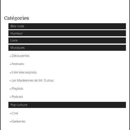
Catégories
Bloc-note
Humeur
Livre
Musiques
Découvertes
Festivals
Interview express
Les Madeleines de Mr Dubuc
Playlists
Podcast
Pop culture
Ciné
Geekeries