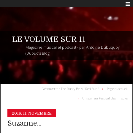
LE VOLUME SUR 11
Magazine musical et podcast - par Antoine Dubuquoy
(Dubuc's Blog)
Découverte : The Rusty Bells "Red Sun"
Page d'accueil
Un soir au Festival des Inrocks
2016.
11. NOVEMBRE
Suzanne...