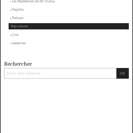
Les Madeleines de Mr Dubuc
Playlists
Podcast
Pop culture
Ciné
Geekeries
Rechercher