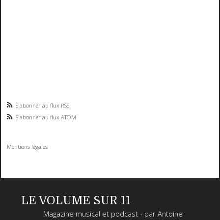
S'abonner au flux RSS
S'abonner au flux ATOM
Mentions légales
LE VOLUME SUR 11
Magazine musical et podcast - par Antoine