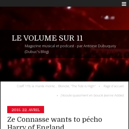
LE VOLUME SUR 11
Magazine musical et podcast - par Antoine Dubuquoy
(Dubuc's Blog)
Coeff 119, la marée monte... Blondie, "The Tide is High"
Page d'accueil
J'écoute quasiment en boucle Jeanne Added
2015.
22. AVRIL
Ze Connasse wants to pécho
Harry of England