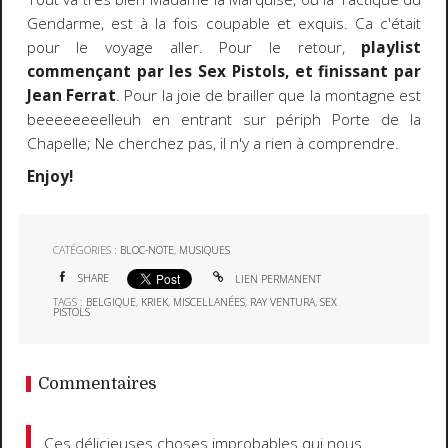
Gendarme, est à la fois coupable et exquis. Ca c'était
pour le voyage aller. Pour le retour,
playlist
commençant par les Sex Pistols, et finissant par
Jean Ferrat
. Pour la joie de brailler que la montagne est
beeeeeeeelleuh en entrant sur périph Porte de la
Chapelle; Ne cherchez pas, il n'y a rien à comprendre.
Enjoy!
CATÉGORIES :
BLOC-NOTE
,
MUSIQUES
SHARE
LIEN PERMANENT
TAGS :
BELGIQUE
,
KRIEK
,
MISCELLANÉES
,
RAY VENTURA
,
SEX
PISTOLS
Commentaires
Ces délicieuses choses improbables qui nous