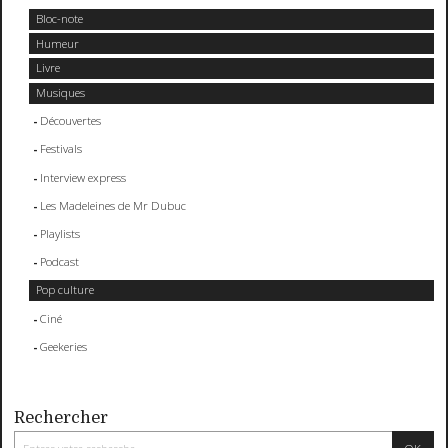
Bloc-note
Humeur
Livre
Musiques
Découvertes
Festivals
Interview express
Les Madeleines de Mr Dubuc
Playlists
Podcast
Pop culture
Ciné
Geekeries
Rechercher