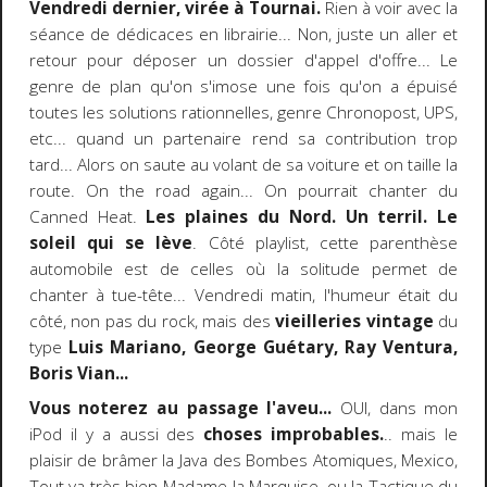
Vendredi dernier, virée à Tournai.
Rien à voir avec la
séance de dédicaces en librairie... Non, juste un aller et
retour pour déposer un dossier d'appel d'offre... Le
genre de plan qu'on s'imose une fois qu'on a épuisé
toutes les solutions rationnelles, genre Chronopost, UPS,
etc... quand un partenaire rend sa contribution trop
tard... Alors on saute au volant de sa voiture et on taille la
route. On the road again... On pourrait chanter du
Canned Heat.
Les plaines du Nord. Un terril. Le
soleil qui se lève
. Côté playlist, cette parenthèse
automobile est de celles où la solitude permet de
chanter à tue-tête... Vendredi matin, l'humeur était du
côté, non pas du rock, mais des
vieilleries vintage
du
type
Luis Mariano, George Guétary, Ray Ventura,
Boris Vian...
Vous noterez au passage l'aveu...
OUI, dans mon
iPod il y a aussi des
choses improbables.
.. mais le
plaisir de brâmer la Java des Bombes Atomiques, Mexico,
Tout va très bien Madame la Marquise, ou la Tactique du