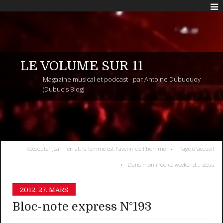
LE VOLUME SUR 11
Magazine musical et podcast - par Antoine Dubuquoy
(Dubuc's Blog)
Réécouter Jean Ferrat, la femme est l'avenir de l'homme
Page d'accueil
Dans mon iPod ce weekend... Zeus
2012.
27. MARS
Bloc-note express N°193