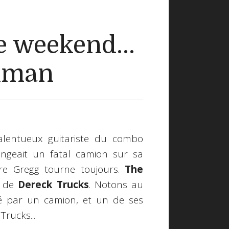
 weekend...
llman
talentueux guitariste du combo
ngeait un fatal camion sur sa
re Gregg tourne toujours.
The
e de
Dereck Trucks
. Notons au
ué par un camion, et un de ses
rucks...