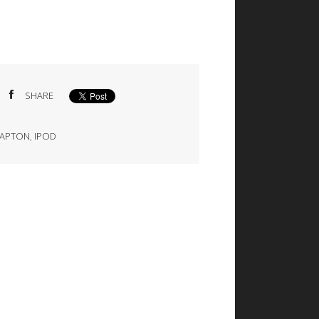
SHARE
LAPTON
,
IPOD