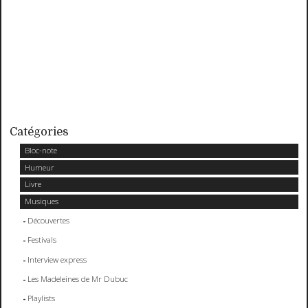
Catégories
Bloc-note
Humeur
Livre
Musiques
Découvertes
Festivals
Interview express
Les Madeleines de Mr Dubuc
Playlists