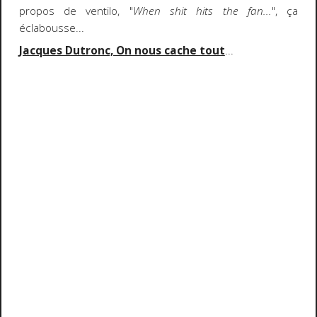
propos de ventilo, "
When shit hits the fan...
", ça
éclabousse...
Jacques Dutronc, On nous cache tout
...