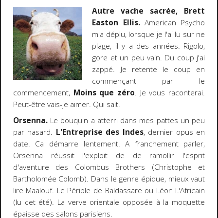
Autre vache sacrée, Brett
Easton Ellis.
American Psycho
m'a déplu, lorsque je l'ai lu sur ne
plage, il y a des années. Rigolo,
gore et un peu vain. Du coup j'ai
zappé. Je retente le coup en
commençant par le
commencement,
Moins que zéro
. Je vous raconterai.
Peut-être vais-je aimer. Qui sait.
Orsenna.
Le bouquin a atterri dans mes pattes un peu
par hasard.
L'Entreprise des Indes
, dernier opus en
date. Ca démarre lentement. A franchement parler,
Orsenna réussit l'exploit de de ramollir l'esprit
d'aventure des Colombus Brothers (Christophe et
Bartholomée Colomb). Dans le genre épique, mieux vaut
lire Maalouf. Le Périple de Baldassare ou Léon L'Africain
(lu cet été). La verve orientale opposée à la moquette
épaisse des salons parisiens.