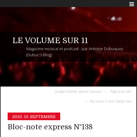
LE VOLUME SUR 11
Magazine musical et podcast - par Antoine Dubuquoy
(Dubuc's Blog)
Google Doodle spécial Lascaux
Page d'accueil
My name is Salt, Evelyn Salt
2010.
13. SEPTEMBRE
Bloc-note express N°138