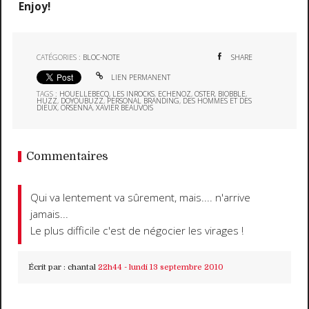
Enjoy!
CATÉGORIES :
BLOC-NOTE
SHARE
LIEN PERMANENT
TAGS :
HOUELLEBECQ
,
LES INROCKS
,
ECHENOZ
,
OSTER
,
BIOBBLE
,
HUZZ
,
DOYOUBUZZ
,
PERSONAL BRANDING
,
DES HOMMES ET DES
DIEUX
,
ORSENNA
,
XAVIER BEAUVOIS
Commentaires
Qui va lentement va sûrement, mais.... n'arrive
jamais...
Le plus difficile c'est de négocier les virages !
Écrit par :
chantal
22h44
-
lundi 13
septembre 2010