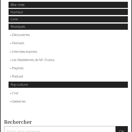
Bloc-note
Humeur
Livre
Musiques
Découvertes
Festivals
Interview express
Les Madeleines de Mr Dubuc
Playlists
Podcast
Pop culture
Ciné
Geekeries
Rechercher