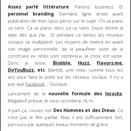
Assez parlé littérature
. Parlons business. Et
personal branding
. Dernière ligne droite avant
publication de mon opus perso sur le sujet. Chi va piano
va sano. Ca va piano, donc ça va sano. J'vous donne la
date dès que j'lai... Et pendant ce temps les réseaux
sociaux se multiplient. Les moyens de mettre en avant
son image personnelle, de la peaufiner voire de la
construire ex nihilo sont nombreux, le choix est vaste.
Donc je teste.
Biobble
,
Huzz
,
Flavors.me
,
DoYouBuzz
, etc
. Bientôt, une note, comme tous les
ans pour faire le point sur les réseaux sociaux. Il n'y a
pas que
Facebook
... Quoique...
Lancement de la
nouvelle formule des
Inrocks
.
Mégateuf prévue. Je vous raconterai. Hi, hi...
A part ça, courez voir
Des Hommes et des Dieux
. Ce
n'est pas le film parfait. Mais il est suffisamment fort,
parcouru par quelques beaux moments de grâce.