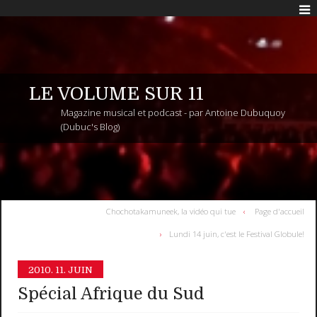
LE VOLUME SUR 11
Magazine musical et podcast - par Antoine Dubuquoy
(Dubuc's Blog)
Chochotakamuneek, la vidéo qui tue
Page d'accueil
Lundi 14 juin, c'est le Festival Globule!
2010.
11. JUIN
Spécial Afrique du Sud