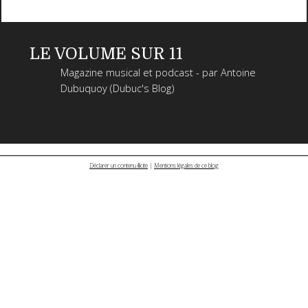
LE VOLUME SUR 11
Magazine musical et podcast - par Antoine
Dubuquoy (Dubuc's Blog)
Déclarer un contenu illicite
|
Mentions légales de ce blog