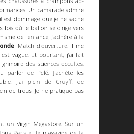
 les chaussures à crampons ad-
erformances. Un camarade admire
'il est dommage que je ne sache
s fois où le ballon se dirige vers
rmisme de l'enfance, j'adhère à la
Monde
. Match d'ouverture. Il me
st vague. Et pourtant, j'ai fait
e grimoire des sciences occultes.
u parler de Pelé. J'achète les
le. J'ai plein de Cruyff, de
ein de trous. Je ne pratique pas
nt un Virgin Megastore. Sur un
Nous Paris et le magazine de la