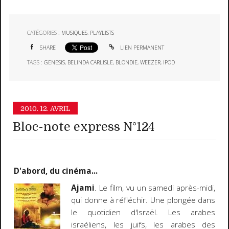
CATÉGORIES :
MUSIQUES
,
PLAYLISTS
SHARE
LIEN PERMANENT
TAGS :
GENESIS
,
BELINDA CARLISLE
,
BLONDIE
,
WEEZER
,
IPOD
2010.
12. AVRIL
Bloc-note express N°124
D'abord, du cinéma...
Ajami
. Le film, vu un samedi après-midi,
qui donne à réfléchir. Une plongée dans
le quotidien d'Israël. Les arabes
israéliens, les juifs, les arabes des