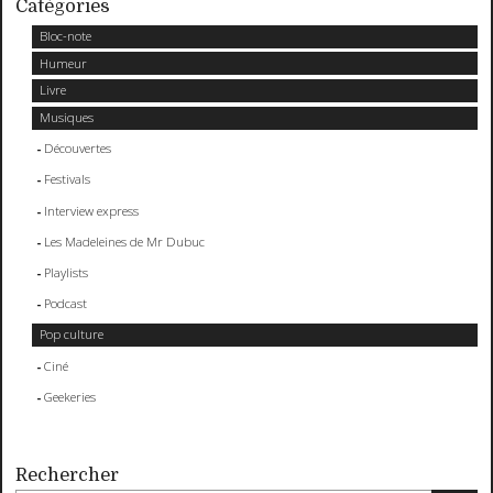
Catégories
Bloc-note
Humeur
Livre
Musiques
Découvertes
Festivals
Interview express
Les Madeleines de Mr Dubuc
Playlists
Podcast
Pop culture
Ciné
Geekeries
Rechercher