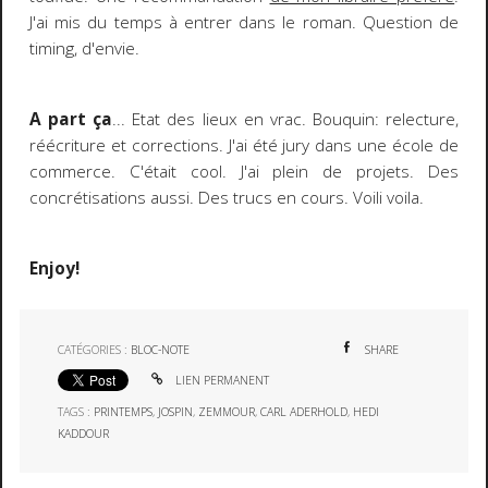
J'ai mis du temps à entrer dans le roman. Question de
timing, d'envie.
A part ça
... Etat des lieux en vrac. Bouquin: relecture,
réécriture et corrections. J'ai été jury dans une école de
commerce. C'était cool. J'ai plein de projets. Des
concrétisations aussi. Des trucs en cours. Voili voila.
Enjoy!
CATÉGORIES :
BLOC-NOTE
SHARE
LIEN PERMANENT
TAGS :
PRINTEMPS
,
JOSPIN
,
ZEMMOUR
,
CARL ADERHOLD
,
HEDI
KADDOUR