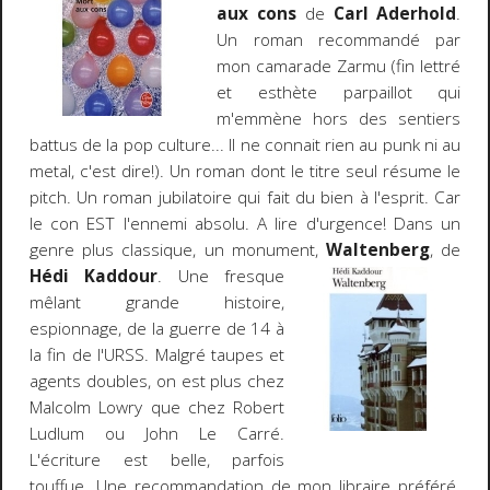
aux cons
de
Carl Aderhold
.
Un roman recommandé par
mon camarade Zarmu (fin lettré
et esthète parpaillot qui
m'emmène hors des sentiers
battus de la pop culture... Il ne connait rien au punk ni au
metal, c'est dire!). Un roman dont le titre seul résume le
pitch. Un roman jubilatoire qui fait du bien à l'esprit. Car
le con EST l'ennemi absolu. A lire d'urgence! Dans un
genre plus classique, un monument,
Waltenberg
, de
Hédi Kaddour
.
Une fresque
mêlant grande histoire,
espionnage, de la guerre de 14 à
la fin de l'URSS. Malgré taupes et
agents doubles, on est plus chez
Malcolm Lowry que chez Robert
Ludlum ou John Le Carré.
L'écriture est belle, parfois
touffue. Une recommandation
de mon libraire préféré
.