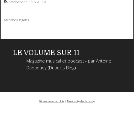
S'abonner au flux ATOM
Mentions légales
LE VOLUME SUR 11
Magazine musical et podcast - par Antoine
Dubuquoy (Dubuc's Blog)
Déclarer un contenu illicite
|
Mentions légales de ce blog