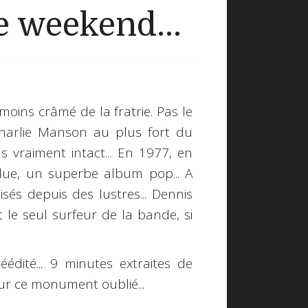
 weekend...
e moins crâmé de la fratrie. Pas le
harlie Manson
au plus fort du
s vraiment intact... En 1977, en
lue
, un superbe album pop... A
sés depuis des lustres... Dennis
t le seul surfeur de la bande, si
éédité... 9 minutes extraites de
ur ce monument oublié...