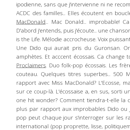
ipodienne, sans que j'intervienne ni ne reco
ACDC des familles... Elles écoutent en bo
MacDonald
... Mac Donald... improbable! Ca
D'abord j'entends, puis j'écoute... une chanson
is the Life
. Mélodie accrocheuse. Voix puissant
Une Dido qui aurait pris du Guronsan. Or
amphètes. Et acccent écossais. Ca change t
Proclaimers
. Duo folk-pop écossais. Les frè
couteau. Quelques titres superbes... 500 Mil
rapport avec Miss MacDonald? L'Ecosse, man.
sur ce coup-là. L'écossaise a, en sus, sorti u
one hit wonder
? Comment tiendra-t-elle la 
plus par rapport aux improbables Dido ou 
pop peut chaque jour s'interroger sur les r
international (pop proprette, lisse, politiquem