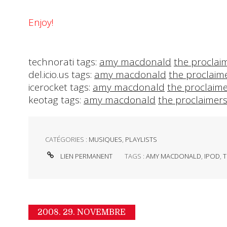
Enjoy!
technorati tags:
amy macdonald
the proclai
del.icio.us tags:
amy macdonald
the proclaim
icerocket tags:
amy macdonald
the proclaim
keotag tags:
amy macdonald
the proclaimer
CATÉGORIES :
MUSIQUES
,
PLAYLISTS
LIEN PERMANENT
TAGS :
AMY MACDONALD
,
IPOD
,
T
2008.
29. NOVEMBRE