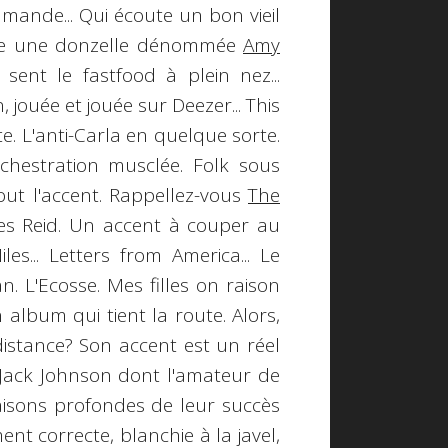
mmande... Qui écoute un bon vieil
ucle une donzelle dénommée
Amy
 sent le fastfood à plein nez...
, jouée et jouée sur Deezer...
This
e. L'anti-Carla en quelque sorte.
chestration musclée. Folk sous
out l'accent. Rappellez-vous
The
res Reid. Un accent à couper au
es... Letters from America... Le
 L'Ecosse. Mes filles on raison
n album qui tient la route. Alors,
distance? Son accent est un réel
Jack Johnson dont l'amateur de
aisons profondes de leur succès
ent correcte, blanchie à la javel,