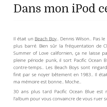
Dans mon iPod ce
Il était un
Beach Boy
...
Dennis Wilson
... Pas l
plus barré. Bien sûr la fréquentation de
C
Summer of Love californien, ça ne laisse pa
pleine période punk, il sort P
acific Ocean B
contre-temps... Les Beach Boys sont ringardi
finit par se noyer bêtement en 1983... Il étai
ma mémoire est bonne... Moche...
30 ans plus tard
Pacific Ocean Blue
est r
l'album pour vous convaincre de vous ruer s