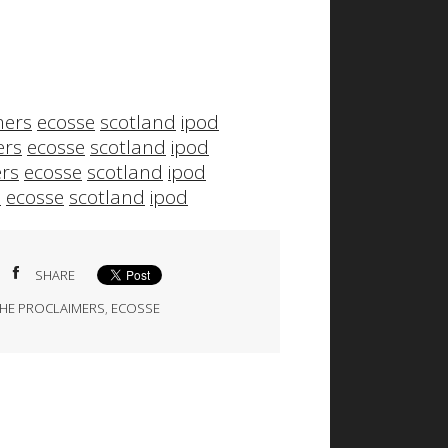
mers
ecosse
scotland
ipod
ers
ecosse
scotland
ipod
ers
ecosse
scotland
ipod
s
ecosse
scotland
ipod
SHARE
HE PROCLAIMERS
,
ECOSSE