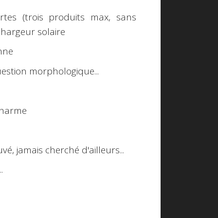
tes (trois produits max, sans
 chargeur solaire
enne
question morphologique...
e charme
é, jamais cherché d'ailleurs...
..