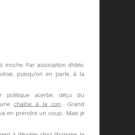
st moche. Par association d'idée,
otsie, puisqu'on en parle, à la
ur politique acerbe, déçu du
s une
chaîne à la con
... Grand
a en prendre un coup... Mais je
nt à dévoiler chez l'homme, le