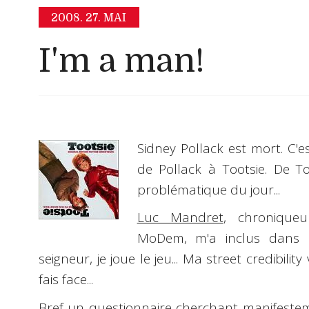
2008.
27. MAI
I'm a man!
Sidney Pollack est mort. C'e
de Pollack à Tootsie. De To
problématique du jour...
Luc Mandret
, chronique
MoDem, m'a inclus dan
seigneur, je joue le jeu... Ma
street credibility
v
fais face...
Bref un
questionnaire
cherchant manifesteme