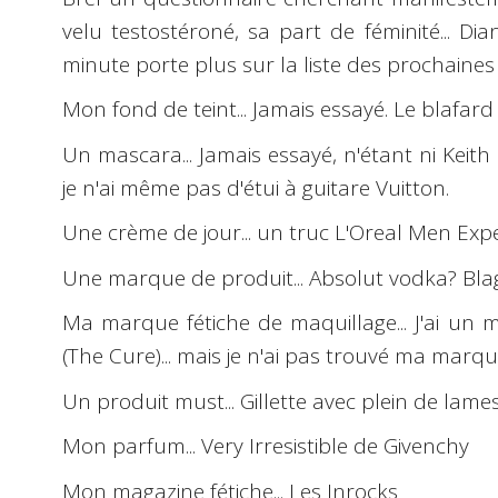
velu testostéroné, sa part de féminité... Dia
minute porte plus sur la liste des prochaines v
Mon fond de teint... Jamais essayé. Le blafard m
Un mascara... Jamais essayé, n'étant ni Keith 
je n'ai même pas d'étui à guitare Vuitton.
Une crème de jour... un truc L'Oreal Men Exp
Une marque de produit... Absolut vodka? Blag
Ma marque fétiche de maquillage... J'ai un
(The Cure)... mais je n'ai pas trouvé ma marque
Un produit must... Gillette avec plein de lames
Mon parfum... Very Irresistible de Givenchy
Mon magazine fétiche... Les Inrocks