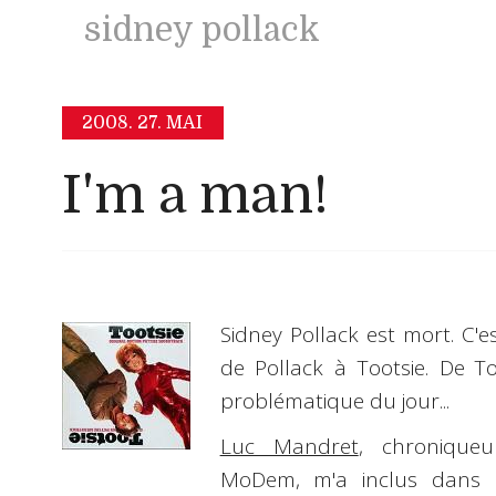
sidney pollack
2008.
27. MAI
I'm a man!
Sidney Pollack est mort. C'e
de Pollack à Tootsie. De To
problématique du jour...
Luc Mandret
, chronique
MoDem, m'a inclus dan