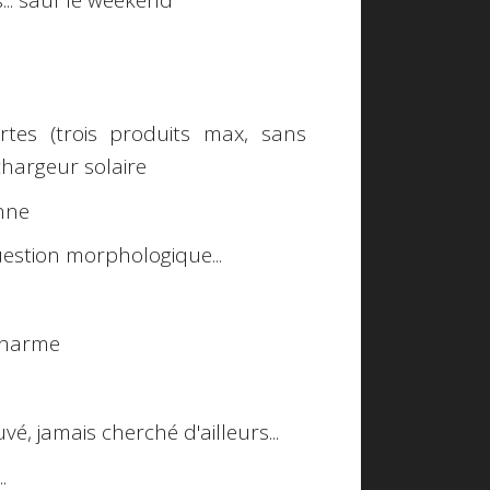
... sauf le weekend
tes (trois produits max, sans
 chargeur solaire
enne
question morphologique...
e charme
é, jamais cherché d'ailleurs...
..