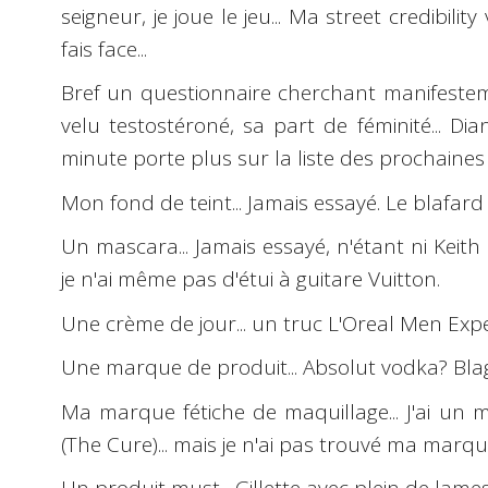
seigneur, je joue le jeu... Ma
street credibility
v
fais face...
Bref un
questionnaire
cherchant manifesteme
velu testostéroné, sa part de féminité... Dia
minute porte plus sur la liste des prochaines v
Mon fond de teint... Jamais essayé. Le blafard m
Un mascara... Jamais essayé, n'étant ni Keith 
je n'ai même pas d'étui à guitare Vuitton.
Une crème de jour... un truc L'Oreal Men Exp
Une marque de produit... Absolut vodka? Blag
Ma marque fétiche de maquillage... J'ai un
(The Cure)... mais je n'ai pas trouvé ma marque