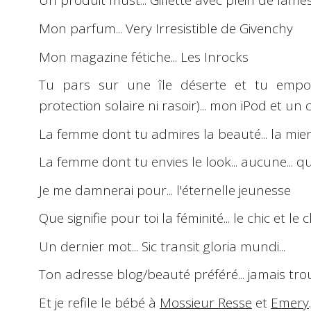
Un produit must... Gillette avec plein de lames
Mon parfum... Very Irresistible de Givenchy
Mon magazine fétiche... Les Inrocks
Tu pars sur une île déserte et tu empor
protection solaire ni rasoir)... mon iPod et un
La femme dont tu admires la beauté... la mi
La femme dont tu envies le look... aucune... 
Je me damnerai pour... l'éternelle jeunesse
Que signifie pour toi la féminité... le chic et l
Un dernier mot...
Sic transit gloria mundi
...
Ton adresse blog/beauté préféré... jamais trouv
Et je refile le bébé à
Mossieur Resse
et
Emery
.