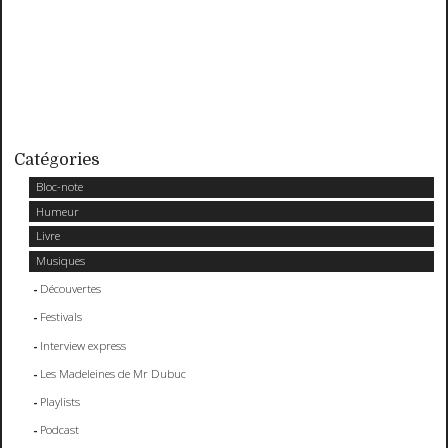
Catégories
Bloc-note
Humeur
Livre
Musiques
Découvertes
Festivals
Interview express
Les Madeleines de Mr Dubuc
Playlists
Podcast