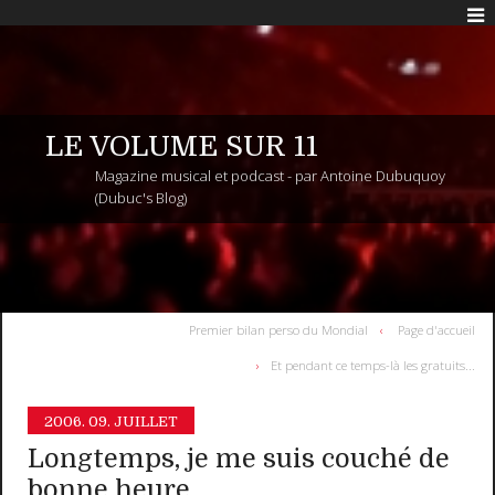
LE VOLUME SUR 11
Magazine musical et podcast - par Antoine Dubuquoy
(Dubuc's Blog)
Premier bilan perso du Mondial
Page d'accueil
Et pendant ce temps-là les gratuits...
2006.
09. JUILLET
Longtemps, je me suis couché de
bonne heure...