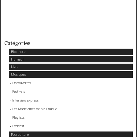
Catégories
Bloc-note
Humeur
Livre
Musiques
Découvertes
Festivals
Interview express
Les Madeleines de Mr Dubuc
Playlists
Podcast
Pop culture