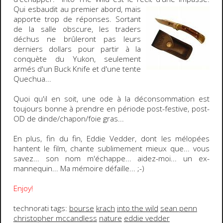
Qui esbaudit au premier abord, mais
apporte trop de réponses. Sortant
de la salle obscure, les traders
déchus ne brûleront pas leurs
derniers dollars pour partir à la
conquète du Yukon, seulement
armés d'un
Buck Knife
et d'une tente
Quechua
...
Quoi qu'il en soit, une
ode à la déconsommation
est
toujours bonne à prendre en période post-festive, post-
OD de dinde/chapon/foie gras...
En plus, fin du fin,
Eddie Vedder
, dont les mélopées
hantent le film, chante sublimement mieux que... vous
savez... son nom m'échappe... aidez-moi... un ex-
mannequin... Ma mémoire défaille...
;-)
Enjoy!
technorati tags:
bourse
krach
into the wild
sean penn
christopher mccandless
nature
eddie vedder