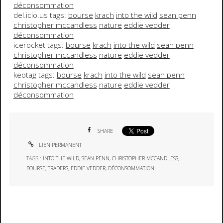
déconsommation
del.icio.us tags:
bourse
krach
into the wild
sean penn
christopher mccandless
nature
eddie vedder
déconsommation
icerocket tags:
bourse
krach
into the wild
sean penn
christopher mccandless
nature
eddie vedder
déconsommation
keotag tags:
bourse
krach
into the wild
sean penn
christopher mccandless
nature
eddie vedder
déconsommation
SHARE
LIEN PERMANENT
TAGS :
INTO THE WILD
,
SEAN PENN
,
CHRISTOPHER MCCANDLESS
,
BOURSE
,
TRADERS
,
EDDIE VEDDER
,
DÉCONSOMMATION