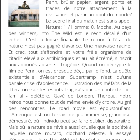
Penn
, brûler papier, argent, ponts et
traces de notre attachement à la
civilisation et partir au bout du monde?
Le score final du match est sans appel:
Nature: 1 / Homme: 0
. Moche. Au pays
des winners, Into The Wild est le récit détaillé d'un
échec. C'est la loose finaaaale! Le retour à l'état de
nature n'est pas gagné d'avance. Une mauvaise racine.
Et crac, tout s'effondre et votre frêle organisme de
citadin élevé aux antibiotiques et au lait écrémé, s'inscrit
aux abonnés absents.
Tragédie
. Quand on décrypte le
film de Penn, on est presque déçu par le fond. La quête
existentielle d'
Alexander Supertramp
n'est qu'une
banale crise d'adolescence. Illustration des méfaits de la
littérature sur les esprits fragilisés par un contexte - ici,
familial - délétère. Gavé de
London
,
Thoreau
, notre
héros nous donne tout de même envie d'y croire. Au gré
des rencontres. Le road movie est époustouflant.
L'Amérique est un terrain de jeu immense, grandiose,
démesuré, où l'individu peut se faire oublier, disparaître.
Mais où la nature se révèle aussi cruelle que la société à
laquelle notre routard, clochard céleste, à essayé
d'échapper.
Into The Wild
est le récit d'une
impasse
.