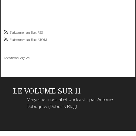
S'abonner au flux RSS
S'abonner au flux ATOM
Mentions légales
LE VOLUME SUR 11
Magazine musical et podcast - par Antoine
Dubuquoy (Dubuc's Blog)