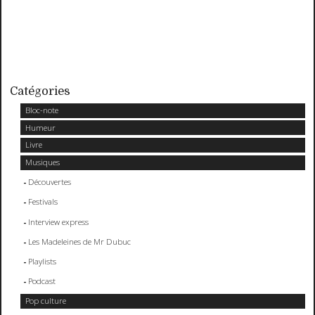
Catégories
Bloc-note
Humeur
Livre
Musiques
Découvertes
Festivals
Interview express
Les Madeleines de Mr Dubuc
Playlists
Podcast
Pop culture