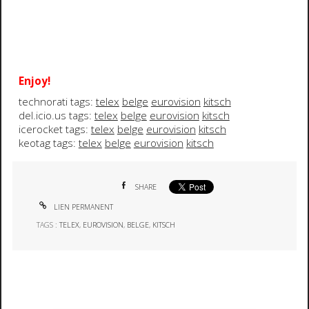
Enjoy!
technorati tags:
telex
belge
eurovision
kitsch
del.icio.us tags:
telex
belge
eurovision
kitsch
icerocket tags:
telex
belge
eurovision
kitsch
keotag tags:
telex
belge
eurovision
kitsch
SHARE
LIEN PERMANENT
TAGS :
TELEX
,
EUROVISION
,
BELGE
,
KITSCH