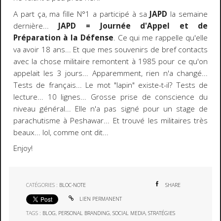
A part ça, ma fille N°1 a participé à sa
JAPD
la semaine
dernière...
JAPD = Journée d'Appel et de
Préparation à la Défense
. Ce qui me rappelle qu'elle
va avoir 18 ans... Et que mes souvenirs de bref contacts
avec la chose militaire remontent à 1985 pour ce qu'on
appelait les 3 jours... Apparemment, rien n'a changé...
Tests de français... Le mot "lapin" existe-t-il? Tests de
lecture... 10 lignes... Grosse prise de conscience du
niveau général... Elle n'a pas signé pour un stage de
parachutisme à Peshawar... Et trouvé les militaires très
beaux... lol, comme ont dit...
Enjoy!
CATÉGORIES :
BLOC-NOTE
SHARE
LIEN PERMANENT
TAGS :
BLOG
,
PERSONAL BRANDING
,
SOCIAL MEDIA
,
STRATÉGIES