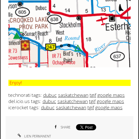
Enjoy!
technorati tags:
dubuc
saskatchewan
tgif
google maps
del.icio.us tags:
dubuc
saskatchewan
tgif
google maps
icerocket tags:
dubuc
saskatchewan
tgif
google maps
SHARE
LIEN PERMANENT