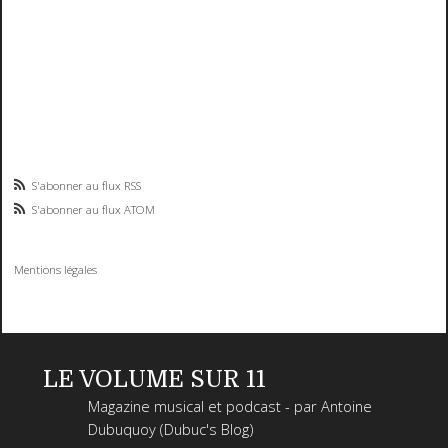
S'abonner au flux RSS
S'abonner au flux ATOM
Mentions légales
LE VOLUME SUR 11
Magazine musical et podcast - par Antoine
Dubuquoy (Dubuc's Blog)