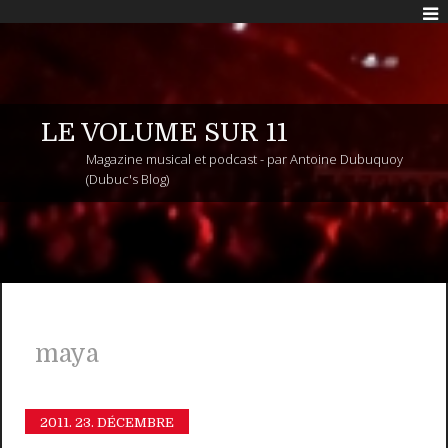
LE VOLUME SUR 11
Magazine musical et podcast - par Antoine Dubuquoy
(Dubuc's Blog)
maya
2011.
23. DÉCEMBRE