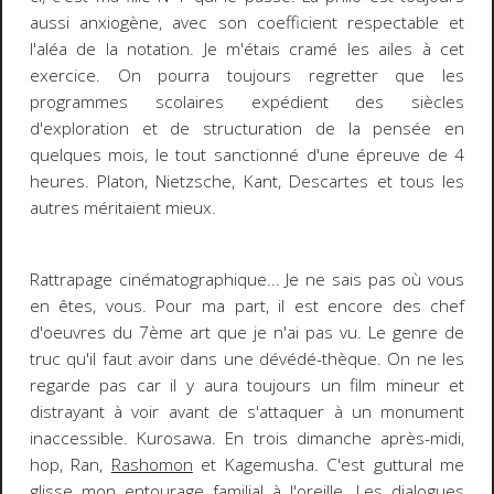
aussi anxiogène, avec son coefficient respectable et
l'aléa de la notation. Je m'étais cramé les ailes à cet
exercice. On pourra toujours regretter que les
programmes scolaires expédient des siècles
d'exploration et de structuration de la pensée en
quelques mois, le tout sanctionné d'une épreuve de 4
heures. Platon, Nietzsche, Kant, Descartes et tous les
autres méritaient mieux.
Rattrapage cinématographique...
Je ne sais pas où vous
en êtes, vous. Pour ma part, il est encore des chef
d'oeuvres du 7ème art que je n'ai pas vu. Le genre de
truc qu'il faut avoir dans une
dévédé
-thèque. On ne les
regarde pas car il y aura toujours un film mineur et
distrayant à voir avant de s'attaquer à un monument
inaccessible. Kurosawa. En trois dimanche après-midi,
hop,
Ran,
Rashomon
et Kagemusha
. C'est guttural me
glisse mon entourage familial à l'oreille. Les dialogues