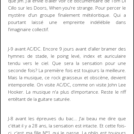
que Jim. J'ai envie d'aller voir ce documentaire de
Tom Di
Cillo
sur les Doors,
When you're strange
. Pour percer le
mystère d'un groupe finalement météoritique. Qui a
pourtant laissé une empreinte indélébile dans
l'imaginaire collectif.
J-9 avant AC/DC
. Encore 9 jours avant d'aller bramer des
hymnes de stade, le poing levé, index et auriculaire
tendu vers le ciel. Que sera la sensation pour une
seconde fois? La première fois est toujours la meilleure.
Mais la musique, ce rock graisseux et obscène, devient
intemporelle. On visite AC/DC, comme on visite John Lee
Hooker. La musique n'a plus d'importance. Reste le riff
entêtant de la guitare saturée.
J-8 avant les épreuves du bac...
J'ai beau me dire que
c'était il y a 28 ans, la sensation est intacte. Et cette fois-
ci, c'est ma fille N°1 qui le passe. La philo est toujours