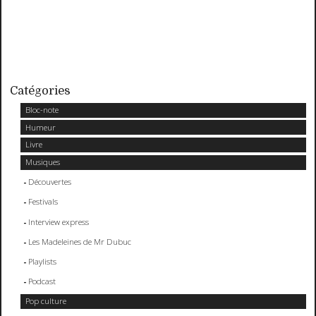
Catégories
Bloc-note
Humeur
Livre
Musiques
Découvertes
Festivals
Interview express
Les Madeleines de Mr Dubuc
Playlists
Podcast
Pop culture