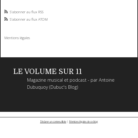
S'abonner au flux RSS
S'abonner au flux ATOM
Mentions légales
LE VOLUME SUR 11
Magazine musical et podcast - par Antoine
Dubuquoy (Dubuc's Blog)
Déclarer un contenu illicite
|
Mentions légales de ce blog