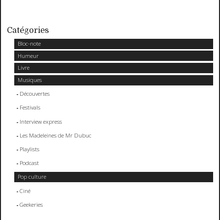
Catégories
Bloc-note
Humeur
Livre
Musiques
Découvertes
Festivals
Interview express
Les Madeleines de Mr Dubuc
Playlists
Podcast
Pop culture
Ciné
Geekeries