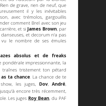
. Rien de grave, rien de neuf, que
reusement il y les inévitables
n, avec trémolos, gargouillis
ander comment Brel avec son jeu
arrière, et si
James Brown
, par
s, danseuses, et decorum n'a pas
. vu le nombre de ses émules
azes absolus et de freaks
ge pondérale impressionnante, la
u traînes tristement ton pétard
 as ta chance
. La chance de te
 show, les juges,
Dov
,
André
,
it jusqu'à encore très récemment,
ole
. Les juges
Roy Bean
, du PAF