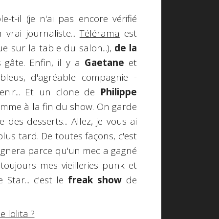
-t-il (je n'ai pas encore vérifié
vrai journaliste...
Télérama
est
 sur la table du salon...),
de la
 gâte. Enfin, il y a
Gaetane
et
leus, d'agréable compagnie -
enir... Et un clone de
Philippe
mme à la fin du show. On garde
 des desserts... Allez, je vous ai
plus tard. De toutes façons, c'est
i gagnera parce qu'un mec a gagné
 toujours mes vieilleries punk et
Star... c'est le
freak show
de