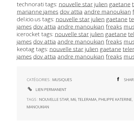
technorati tags:
nouvelle star
julien
gaetane
marianne james
dov attia
andre manoukian
del.icio.us tags:
nouvelle star
julien
gaetane
t
james
dov attia
andre manoukian
freaks
mus
icerocket tags:
nouvelle star
julien
gaetane
te
james
dov attia
andre manoukian
freaks
mus
keotag tags:
nouvelle star
julien
gaetane
tel
james
dov attia
andre manoukian
freaks
mus
CATÉGORIES :
MUSIQUES
SHAR
LIEN PERMANENT
TAGS :
NOUVELLE STAR
,
M6
,
TELERAMA
,
PHILIPPE KATERINE
,
MANOUKIAN