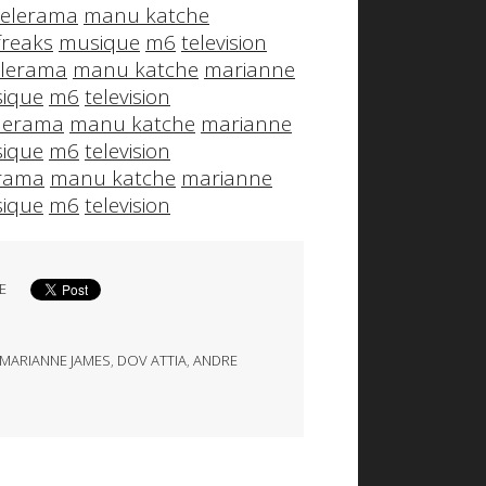
telerama
manu katche
freaks
musique
m6
television
elerama
manu katche
marianne
ique
m6
television
lerama
manu katche
marianne
ique
m6
television
erama
manu katche
marianne
ique
m6
television
E
MARIANNE JAMES
,
DOV ATTIA
,
ANDRE