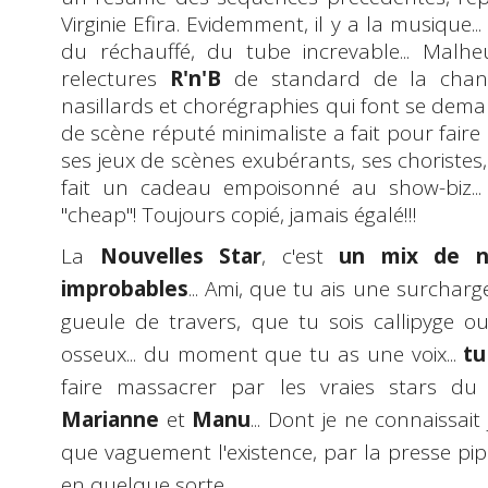
Virginie Efira. Evidemment, il y a la musique..
du réchauffé, du tube increvable... Malheu
relectures
R'n'B
de standard de la chanso
nasillards et chorégraphies qui font se dem
de scène réputé minimaliste a fait pour faire c
ses jeux de scènes exubérants, ses choriste
fait un cadeau empoisonné au show-biz..
"cheap"! Toujours copié, jamais égalé!!!
La
Nouvelles Star
, c'est
un
mix de n
improbables
... Ami, que tu ais une surchar
gueule de travers, que tu sois callipyge o
osseux... du moment que tu as une voix...
tu
faire massacrer par les vraies stars du
Marianne
et
Manu
... Dont je ne connaissa
que vaguement l'existence, par la presse
pip
en quelque sorte.