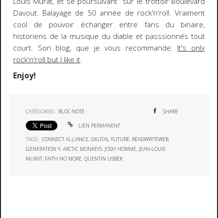
Louis Murat, et se poursuivant sur le trottoir Boulevard
Davout. Balayage de 50 année de rock'n'roll. Vraiment
cool de pouvoir échanger entre fans du binaire,
historiens de la musique du diable et passsionnés tout
court. Son blog, que je vous recommande:
It's only
rock'n'roll but I like it
.
Enjoy!
CATÉGORIES :
BLOC-NOTE
SHARE
LIEN PERMANENT
TAGS :
CONNECT ALLIANCE
,
DIGITAL FUTURE
,
READWRITEWEB
,
GENERATION Y
,
ARCTIC MONKEYS
,
JOSH HOMME
,
JEAN-LOUIS
MURAT
,
FAITH NO MORE
,
QUENTIN USBEK