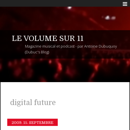
LE VOLUME SUR 11
Magazine musical et podcast - par Antoine Dubuquoy
(Dubuc's Blog)
digital future
2009.
15. SEPTEMBRE