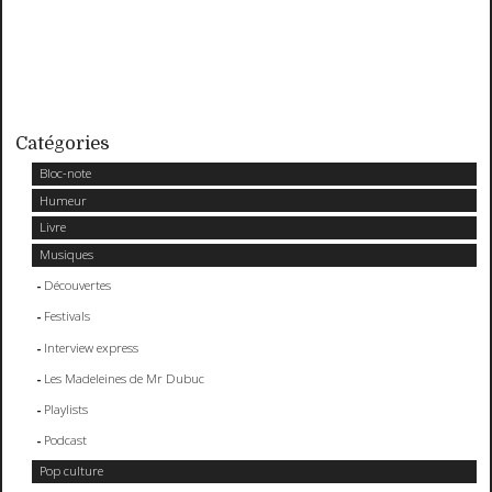
Catégories
Bloc-note
Humeur
Livre
Musiques
Découvertes
Festivals
Interview express
Les Madeleines de Mr Dubuc
Playlists
Podcast
Pop culture