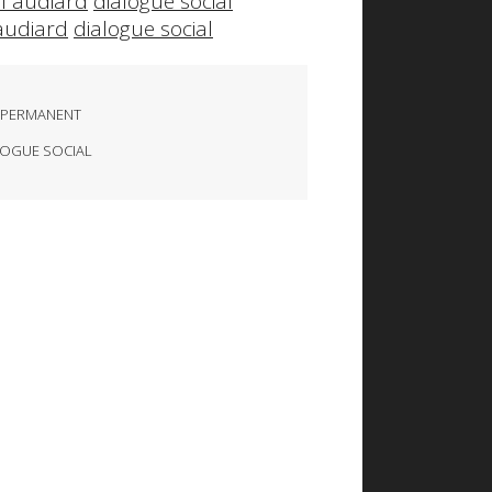
l audiard
dialogue social
audiard
dialogue social
 PERMANENT
LOGUE SOCIAL