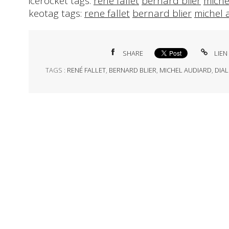
icerocket tags:
rene fallet
bernard blier
miche
keotag tags:
rene fallet
bernard blier
michel 
SHARE
LIEN
TAGS :
RENÉ FALLET
,
BERNARD BLIER
,
MICHEL AUDIARD
,
DIA