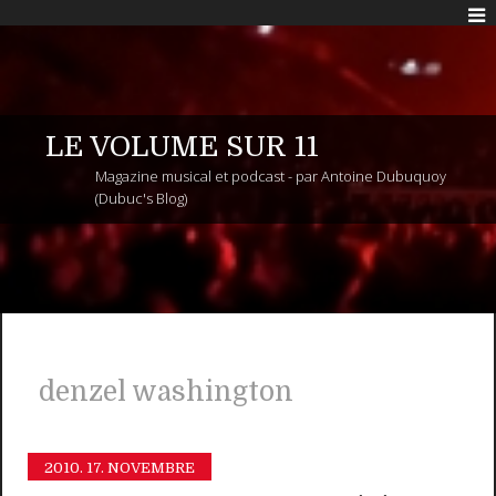
LE VOLUME SUR 11
Magazine musical et podcast - par Antoine Dubuquoy
(Dubuc's Blog)
denzel washington
2010.
17. NOVEMBRE