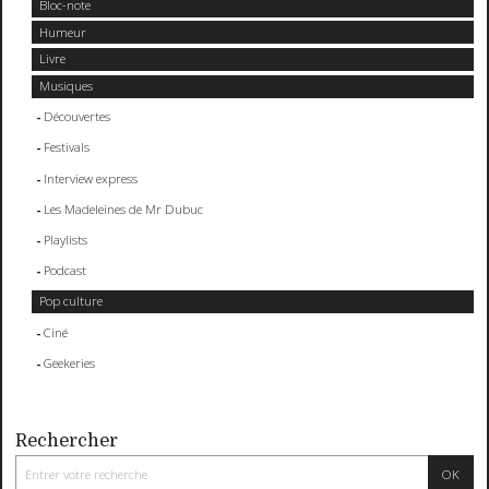
Bloc-note
Humeur
Livre
Musiques
Découvertes
Festivals
Interview express
Les Madeleines de Mr Dubuc
Playlists
Podcast
Pop culture
Ciné
Geekeries
Rechercher