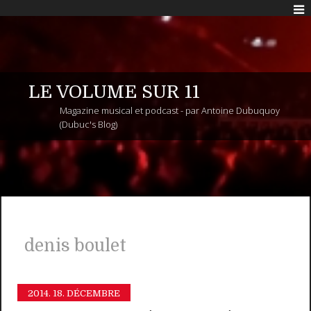
LE VOLUME SUR 11
Magazine musical et podcast - par Antoine Dubuquoy
(Dubuc's Blog)
denis boulet
2014.
18. DÉCEMBRE