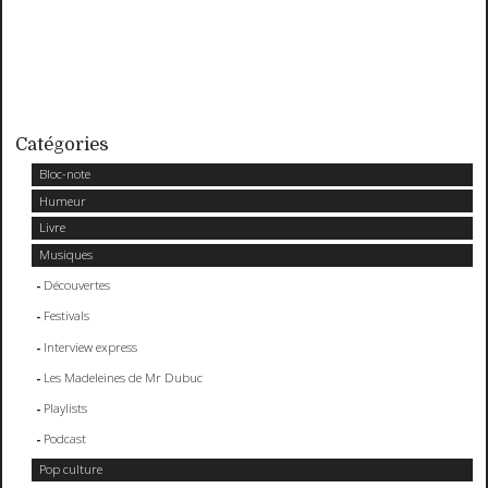
Catégories
Bloc-note
Humeur
Livre
Musiques
Découvertes
Festivals
Interview express
Les Madeleines de Mr Dubuc
Playlists
Podcast
Pop culture