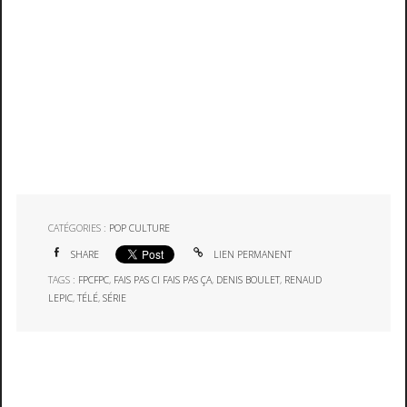
CATÉGORIES :
POP CULTURE
SHARE
LIEN PERMANENT
TAGS :
FPCFPC
,
FAIS PAS CI FAIS PAS ÇA
,
DENIS BOULET
,
RENAUD
LEPIC
,
TÉLÉ
,
SÉRIE