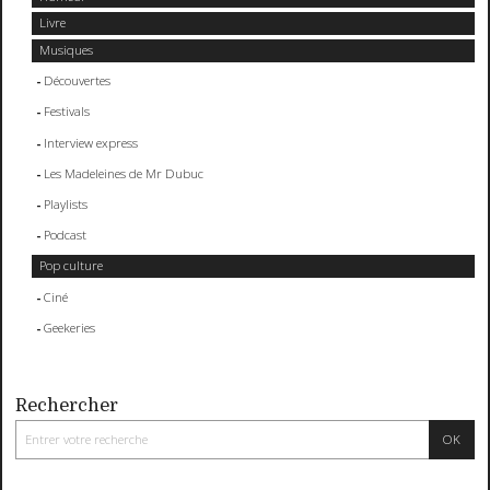
Livre
Musiques
Découvertes
Festivals
Interview express
Les Madeleines de Mr Dubuc
Playlists
Podcast
Pop culture
Ciné
Geekeries
Rechercher