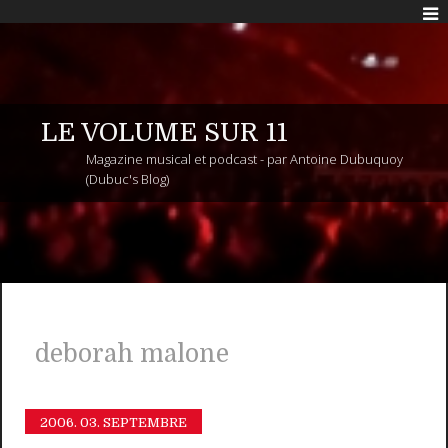
LE VOLUME SUR 11
Magazine musical et podcast - par Antoine Dubuquoy
(Dubuc's Blog)
deborah malone
2006.
03. SEPTEMBRE