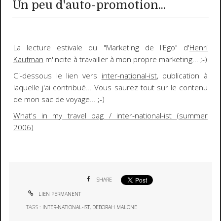
Un peu d'auto-promotion...
La lecture estivale du "
Marketing de l'Ego
" d'
Henri
Kaufman
m'incite à travailler à mon propre marketing...
;-)
Ci-dessous le lien vers
inter-national-ist
, publication à
laquelle j'ai contribué... Vous saurez tout sur le contenu
de mon sac de voyage...
;-)
What's in my travel bag / inter-national-ist (summer
2006)
SHARE
LIEN PERMANENT
TAGS :
INTER-NATIONAL-IST
,
DEBORAH MALONE