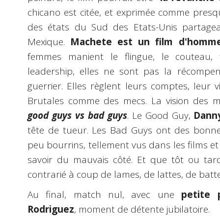
chicano est citée, et exprimée comme presqu
des états du Sud des Etats-Unis partage
Mexique.
Machete est un film d'hommes
femmes manient le flingue, le couteau, f
leadership, elles ne sont pas la récomp
guerrier. Elles règlent leurs comptes, leur 
Brutales comme des mecs. La vision des me
good guys vs bad guys
. Le Good Guy,
Danny
tête de tueur. Les Bad Guys ont des bonnes
peu bourrins, tellement vus dans les films et s
savoir du mauvais côté. Et que tôt ou tard
contrarié à coup de lames, de lattes, de batte
Au final, match nul, avec une
petite 
Rodriguez
, moment de détente jubilatoire.