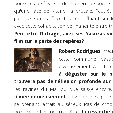
poussées de fièvre et de moment de poésie 
qu'une face de Kitano, la brutale. Peut-êt
japonaise qui s'efface tout en influant sur 
avec cette cohabitation permanente entre tra
Peut-être Outrage, avec ses Yakuzas viei
film sur la perte des repères?
Robert Rodriguez
, mex
cette commune pass
divertissement. A ce titr
à déguster sur le p
trouvera pas de réflexion profonde su
les racines du Mal ou que sais-je encore
filmée nerveusement
. La violence est gore
se prenant jamais au sérieux. Pas de criti
poindre, le film pourrait être "
la revanche