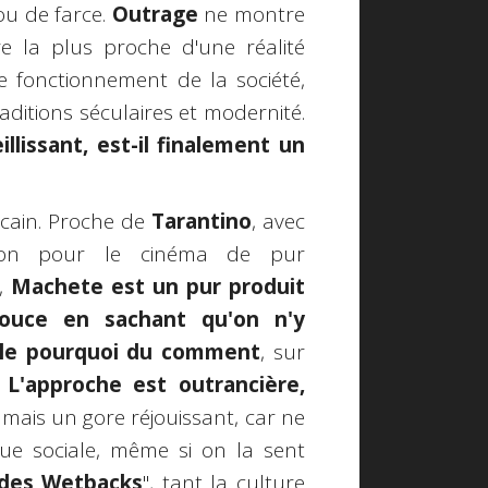
ou de farce.
Outrage
ne montre
re la plus proche d'une réalité
le fonctionnement de la société,
ditions séculaires et modernité.
llissant, est-il finalement un
icain. Proche de
Tarantino
, avec
ion pour le cinéma de pur
e,
Machete est un pur produit
ouce en sachant qu'on n'y
r le pourquoi du comment
, sur
.
L'approche est outrancière,
, mais un gore réjouissant, car ne
que sociale, même si on la sent
 des Wetbacks
", tant la culture