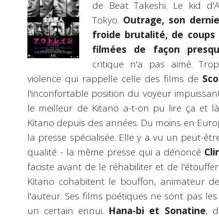
de Beat Takeshi. Le kid d'
Tokyo.
Outrage, son dernie
froide brutalité, de coups
filmées de façon presqu
critique n'a pas aimé. Trop
violence qui rappelle celle des films de
Sco
l'inconfortable position du voyeur impuissan
le meilleur de Kitano a-t-on pu lire ça et l
Kitano depuis des années. Du moins en Europ
la presse spécialisée. Elle y a vu un peut-êtr
qualité - la même presse qui a dénoncé
Cl
faciste avant de le réhabiliter et de l'étouf
Kitano cohabitent le bouffon, animateur de 
l'auteur. Ses films poétiques ne sont pas les 
un certain ennui.
Hana-bi et Sonatine
, 