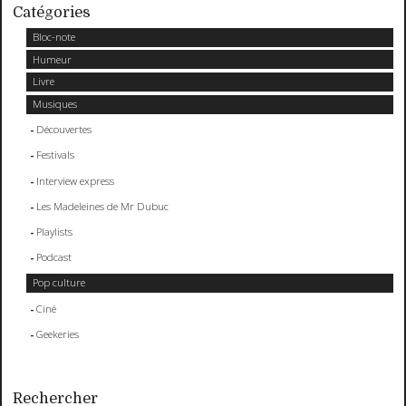
Catégories
Bloc-note
Humeur
Livre
Musiques
Découvertes
Festivals
Interview express
Les Madeleines de Mr Dubuc
Playlists
Podcast
Pop culture
Ciné
Geekeries
Rechercher