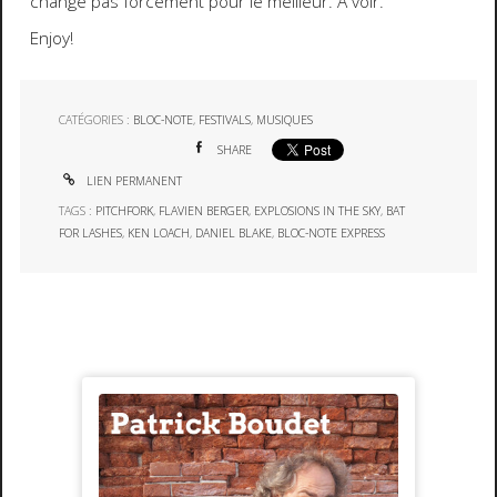
change pas forcément pour le meilleur. A voir.
Enjoy!
CATÉGORIES :
BLOC-NOTE
,
FESTIVALS
,
MUSIQUES
SHARE
LIEN PERMANENT
TAGS :
PITCHFORK
,
FLAVIEN BERGER
,
EXPLOSIONS IN THE SKY
,
BAT
FOR LASHES
,
KEN LOACH
,
DANIEL BLAKE
,
BLOC-NOTE EXPRESS