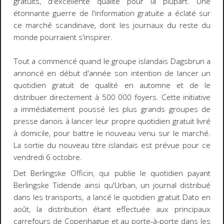
gratuits, d'excellente qualité pour la plupart. Une
étonnante guerre de l'information gratuite a éclaté sur
ce marché scandinave, dont les journaux du reste du
monde pourraient s'inspirer.
Tout a commencé quand le groupe islandais
Dagsbrun
a
annoncé en début d'année son intention de lancer un
quotidien gratuit de qualité en automne et
de le
distribuer directement à 500 000 foyers
. Cette initiative
a immédiatement poussé les plus grands groupes de
presse danois à lancer leur propre quotidien gratuit livré
à domicile, pour battre le nouveau venu sur le marché.
La sortie du nouveau titre islandais est prévue pour ce
vendredi 6 octobre
.
Det Berlingske Officin
, qui publie le quotidien payant
Berlingske Tidende
ainsi qu'
Urban
, un journal distribué
dans les transports, a lancé le quotidien gratuit
Dato
en
août, la distribution étant effectuée aux principaux
carrefours de Copenhague et au porte-à-porte dans les