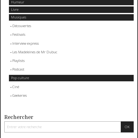
Humeur
Livre
Musiques
Découvertes
Festivals
Interview express
Les Madeleines de Mr Dubuc
Playlists
Podcast
Pop culture
Ciné
Geekeries
Rechercher