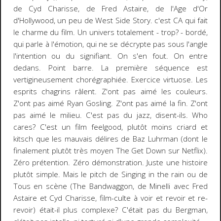
de Cyd Charisse, de Fred Astaire, de l'Age d'Or
d'Hollywood, un peu de West Side Story. c'est CA qui fait
le charme du film. Un univers totalement - trop? - bordé,
qui parle à l'émotion, qui ne se décrypte pas sous l'angle
l'intention ou du signifiant. On s'en fout. On entre
dedans. Point barre. La première séquence est
vertigineusement chorégraphiée. Exercice virtuose. Les
esprits chagrins râlent. Z'ont pas aimé les couleurs.
Z'ont pas aimé Ryan Gosling. Z'ont pas aimé la fin. Z'ont
pas aimé le milieu. C'est pas du jazz, disent-ils. Who
cares? C'est un film feelgood, plutôt moins criard et
kitsch que les mauvais délires de Baz Luhrman (dont le
finalement plutôt très moyen The Get Down sur Netflix).
Zéro prétention. Zéro démonstration. Juste une histoire
plutôt simple. Mais le pitch de Singing in the rain ou de
Tous en scène (The Bandwaggon, de Minelli avec Fred
Astaire et Cyd Charisse, film-culte à voir et revoir et re-
revoir) était-il plus complexe? C'était pas du Bergman,