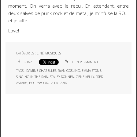
moment. On verra avec le recul. En attendant, entre
deux salves de punk rock et de metal, je m'infuse la BO...
et je kiffe.
Love!
CATÉGORIES :
CINÉ
,
MUSIQUES
SHARE
LIEN PERMANENT
TAGS :
DAMINE CHAZELLES
,
RYAN GOSLING
,
EMMA STONE
,
SINGING IN THE RAIN
,
STALEY DONNEN
,
GENE KELLY
,
FRED
ASTAIRE
,
HOLLYWOOD
,
LA LA LAND