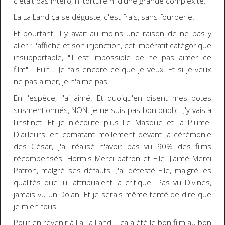
c'était pas intello, ni torturé ni d'une grande complexité.
La La Land ça se déguste, c'est frais, sans fourberie.
Et pourtant, il y avait au moins une raison de ne pas y
aller : l'affiche et son injonction, cet impératif catégorique
insupportable, "Il est impossible de ne pas aimer ce
film"... Euh... Je fais encore ce que je veux. Et si je veux
ne pas aimer, je n'aime pas.
En l'espèce, j'ai aimé. Et quoiqu'en disent mes potes
susmentionnés, NON, je ne suis pas bon public. J'y vais à
l'instinct. Et je n'écoute plus Le Masque et la Plume.
D'ailleurs, en comatant mollement devant la cérémonie
des César, j'ai réalisé n'avoir pas vu 90% des films
récompensés. Hormis Merci patron et Elle. J'aimé Merci
Patron, malgré ses défauts. J'ai détesté Elle, malgré les
qualités que lui attribuaient la critique. Pas vu Divines,
jamais vu un Dolan. Et je serais même tenté de dire que
je m'en fous...
Pour en revenir à La La Land... ça a été le bon film au bon