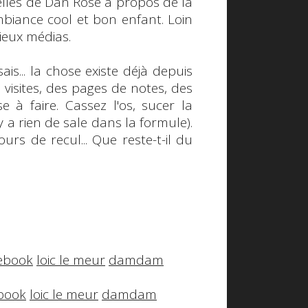
elles de
Dan Rose
à propos de la
biance cool et bon enfant. Loin
vieux médias.
 sais... la chose existe déjà depuis
e visites, des pages de notes, des
se à faire.
Cassez l'os, sucer la
 n'y a rien de sale dans la formule).
urs de recul... Que reste-t-il du
ebook
loic le meur
damdam
book
loic le meur
damdam