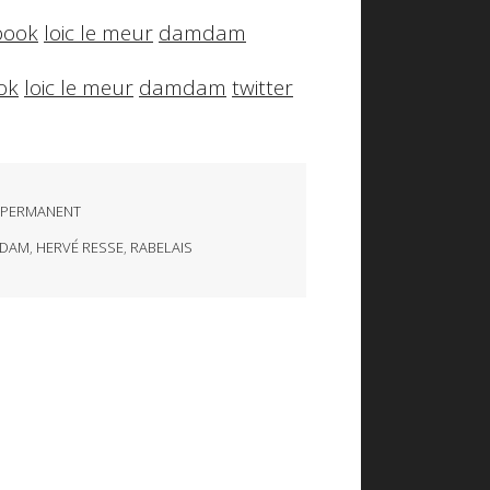
book
loic le meur
damdam
ok
loic le meur
damdam
twitter
 PERMANENT
DAM
,
HERVÉ RESSE
,
RABELAIS