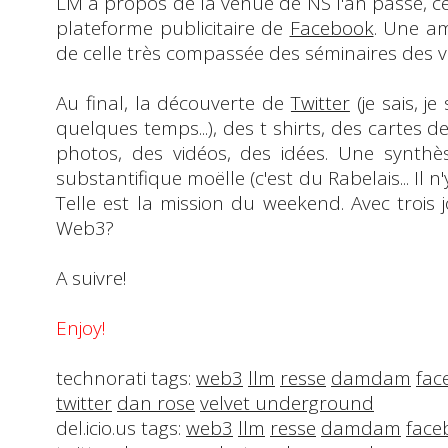
LM
à propos de la venue de
NS
l'an passé, c
plateforme publicitaire de
Facebook
. Une am
de celle très compassée des séminaires des 
Au final, la découverte de
Twitter
(je sais, je
quelques temps...), des t shirts, des cartes d
photos, des vidéos, des idées. Une synthè
substantifique moëlle
(c'est du
Rabelais
... Il
Telle est la mission du weekend. Avec trois jo
Web3?
A suivre!
Enjoy!
technorati tags:
web3
llm
resse
damdam
fac
twitter
dan rose
velvet underground
del.icio.us tags:
web3
llm
resse
damdam
face