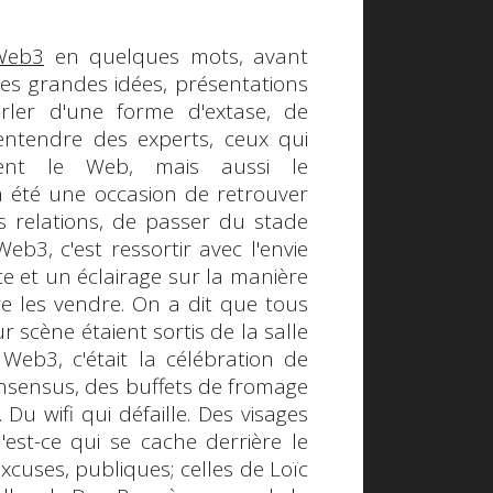
Web3
en quelques mots, avant
des grandes idées, présentations
arler d'une forme d'extase, de
'entendre des experts, ceux qui
ent le Web, mais aussi le
a été une occasion de retrouver
 relations, de passer du stade
Web3
, c'est ressortir avec l'envie
te et un éclairage sur la manière
re les vendre. On a dit que tous
r scène étaient sortis de la salle
e
Web3
, c'était la célébration de
onsensus, des buffets de fromage
). Du
wifi
qui défaille. Des visages
'est-ce qui se cache derrière le
excuses, publiques; celles de
Loïc