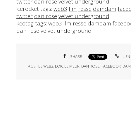
twitter
dan rose
velvet underground
icerocket tags:
web3
llm
resse
damdam
face
twitter
dan rose
velvet underground
keotag tags:
web3
llm
resse
damdam
facebo
dan rose
velvet underground
SHARE
LIEN
TAGS :
LE WEB3
,
LOIC LE MEUR
,
DAN ROSE
,
FACEBOOK
,
DAM