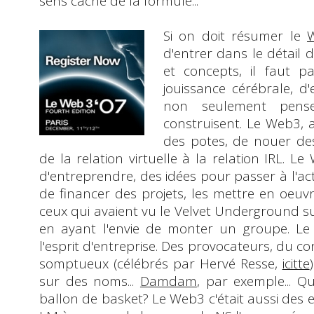
sens caché de la formule...
Si on doit résumer le
d'entrer dans le détail 
et concepts, il faut p
jouissance cérébrale
, d
non seulement pens
construisent. Le
Web3
, 
des potes, de nouer des
de la relation virtuelle à la relation
IRL
. Le
d'entreprendre, des idées pour passer à l'ac
de financer des projets, les mettre en oeuv
ceux qui avaient vu le
Velvet Underground
su
en ayant l'envie de monter un groupe. L
l'
esprit d'entreprise
. Des provocateurs, du c
somptueux (célébrés par
Hervé Resse
,
icitte
sur des noms...
Damdam
, par exemple... Qu
ballon de basket? Le
Web3
c'était aussi des 