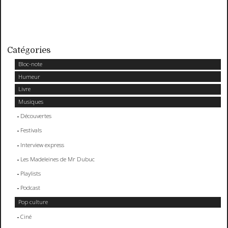
Catégories
Bloc-note
Humeur
Livre
Musiques
Découvertes
Festivals
Interview express
Les Madeleines de Mr Dubuc
Playlists
Podcast
Pop culture
Ciné