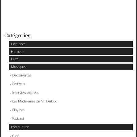
Catégories
Bloc-note
Humeur
Livre
Musiques
Découvertes
Festivals
Interview express
Les Madeleines de Mr Dubuc
Playlists
Podcast
Pop culture
Ciné