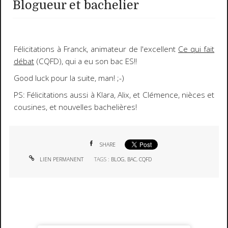
Blogueur et bachelier
Félicitations à
Franck
, animateur de l'excellent
Ce qui fait
débat
(CQFD), qui a eu son bac
ES
!!
Good luck
pour la suite, man!
;-)
PS:
Félicitations aussi à Klara, Alix, et Clémence, nièces et
cousines, et nouvelles bachelières!
SHARE
LIEN PERMANENT
TAGS :
BLOG
,
BAC
,
CQFD