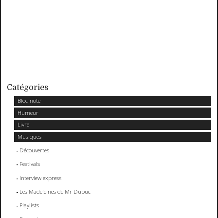
Catégories
Bloc-note
Humeur
Livre
Musiques
Découvertes
Festivals
Interview express
Les Madeleines de Mr Dubuc
Playlists