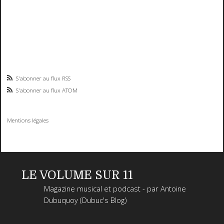
S'abonner au flux RSS
S'abonner au flux ATOM
Mentions légales
LE VOLUME SUR 11
Magazine musical et podcast - par Antoine
Dubuquoy (Dubuc's Blog)