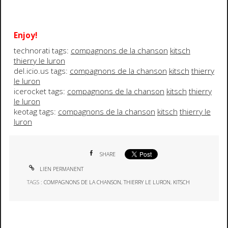
Enjoy!
technorati tags:
compagnons de la chanson
kitsch
thierry le luron
del.icio.us tags:
compagnons de la chanson
kitsch
thierry
le luron
icerocket tags:
compagnons de la chanson
kitsch
thierry
le luron
keotag tags:
compagnons de la chanson
kitsch
thierry le
luron
SHARE
LIEN PERMANENT
TAGS :
COMPAGNONS DE LA CHANSON
,
THIERRY LE LURON
,
KITSCH