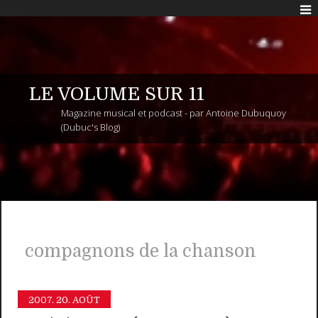
LE VOLUME SUR 11
Magazine musical et podcast - par Antoine Dubuquoy
(Dubuc's Blog)
compagnons de la chanson
2007.
20. AOÛT