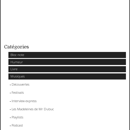
Catégories
Bloc-note
Humeur
Livre
Musiques
Découvertes
Festivals
Interview express
Les Madeleines de Mr Dubuc
Playlists
Podcast