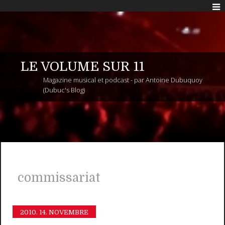
LE VOLUME SUR 11
Magazine musical et podcast - par Antoine Dubuquoy
(Dubuc's Blog)
commissariat
2010.
14. NOVEMBRE