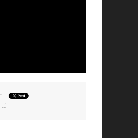
E
ILÉ